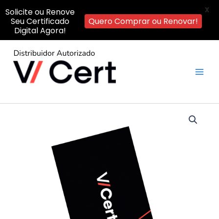
X
Solicite ou Renove
Seu Certificado
Quero Comprar ou Renovar!
Digital Agora!
Ir
para
o
Main
conteúdo
Men