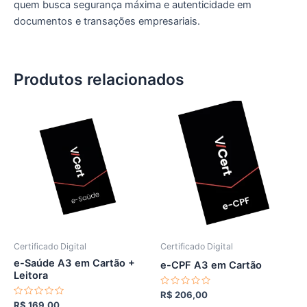
quem busca segurança máxima e autenticidade em
documentos e transações empresariais.
Produtos relacionados
Certificado Digital
Certificado Digital
e-Saúde A3 em Cartão +
e-CPF A3 em Cartão
Leitora
Avaliação
R$
206,00
0
Avaliação
R$
169,00