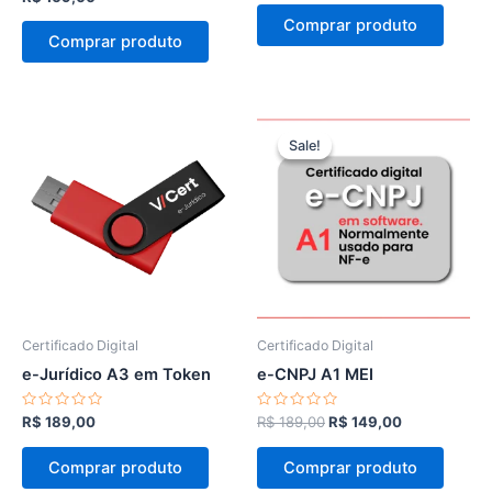
de
0
5
de
Comprar produto
5
Comprar produto
Sale!
Sale!
Certificado Digital
Certificado Digital
e-Jurídico A3 em Token
e-CNPJ A1 MEI
Avaliação
Avaliação
O
O
R$
189,00
R$
189,00
R$
149,00
0
0
preço
preço
de
de
original
atual
5
5
Comprar produto
Comprar produto
era:
é: