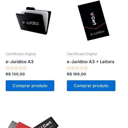
Certificado Digital
Certificado Digital
e-Jurídico A3
e-Jurídico A3 + Leitora
Avaliação
Avaliação
R$
130,00
R$
169,00
0
0
de
de
5
5
Comprar produto
Comprar produto