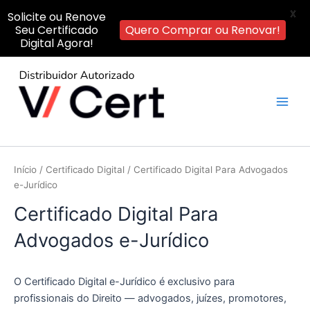
X
Solicite ou Renove
Seu Certificado
Quero Comprar ou Renovar!
Digital Agora!
Ir
para
o
Main
conteúdo
Men
Início
/
Certificado Digital
/ Certificado Digital Para Advogados
e-Jurídico
Certificado Digital Para
Advogados e-Jurídico
O Certificado Digital e-Jurídico é exclusivo para
profissionais do Direito — advogados, juízes, promotores,