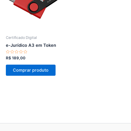
Certificado Digital
e-Jurídico A3 em Token
Avaliação
R$
189,00
0
de
5
Comprar produto