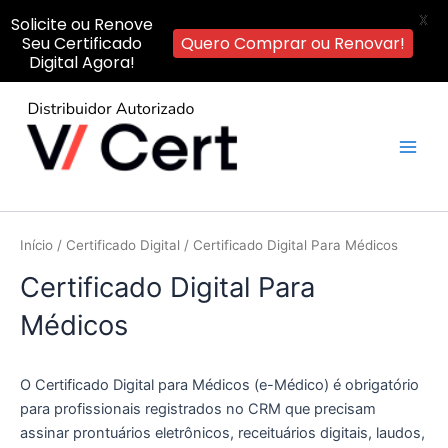
X
Solicite ou Renove
Seu Certificado
Quero Comprar ou Renovar!
Digital Agora!
Ir
para
o
Main
conteúdo
Men
Início
/
Certificado Digital
/ Certificado Digital Para Médicos
Certificado Digital Para
Médicos
O Certificado Digital para Médicos (e-Médico) é obrigatório
para profissionais registrados no CRM que precisam
assinar prontuários eletrônicos, receituários digitais, laudos,