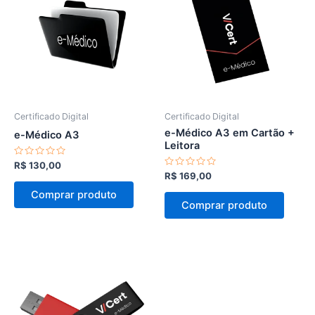
Certificado Digital
Certificado Digital
e-Médico A3 em Cartão +
e-Médico A3
Leitora
Avaliação
R$
130,00
0
Avaliação
R$
169,00
de
0
5
de
Comprar produto
5
Comprar produto