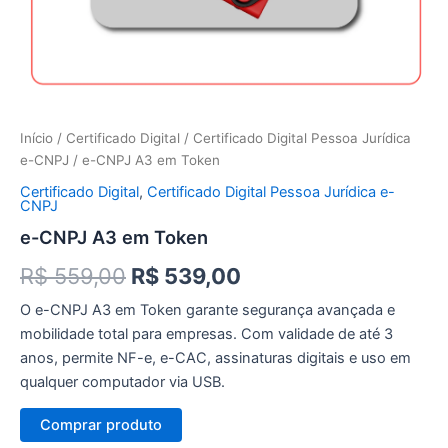
Início
/
Certificado Digital
/
Certificado Digital Pessoa Jurídica
e-CNPJ
/ e-CNPJ A3 em Token
Certificado Digital
,
Certificado Digital Pessoa Jurídica e-
CNPJ
e-CNPJ A3 em Token
O
O
R$
559,00
R$
539,00
preço
preço
O e-CNPJ A3 em Token garante segurança avançada e
mobilidade total para empresas. Com validade de até 3
original
atual
anos, permite NF-e, e-CAC, assinaturas digitais e uso em
era:
é:
qualquer computador via USB.
R$ 559,00.
R$ 539,00.
Comprar produto