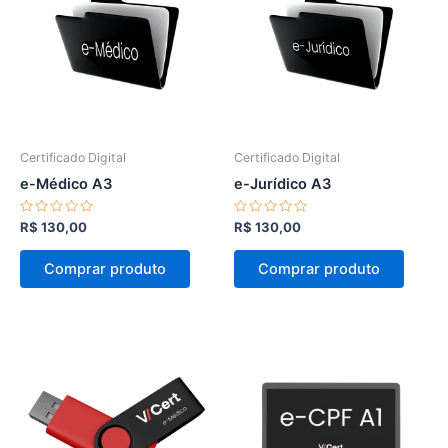
Certificado Digital
Certificado Digital
e-Médico A3
e-Jurídico A3
Avaliação
Avaliação
R$
130,00
R$
130,00
0
0
de
de
5
5
Comprar produto
Comprar produto