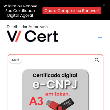
X
Solicite ou Renove
Seu Certificado
Quero Comprar ou Renovar!
Digital Agora!
Ir
para
o
Main
conteúdo
Men
Sale!