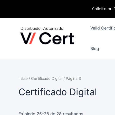
Solicite ou
Ir
para
Valid Certifi
o
conteúdo
Blog
Início
/
Certificado Digital
/ Página 3
Certificado Digital
Exibindo 25–28 de 28 resultados