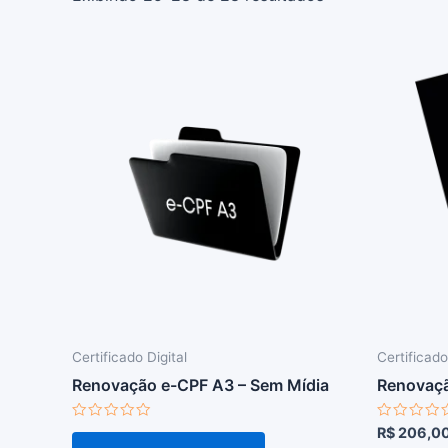
Certificado Digital
Certificado
Renovação e-CPF A3 – Sem Mídia
Renovaçã
Avaliação
Avaliaçã
R$
206,0
0
0