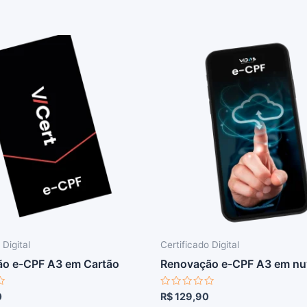
 Digital
Certificado Digital
o e-CPF A3 em Cartão
Renovação e-CPF A3 em n
o
Avaliação
0
R$
129,90
0