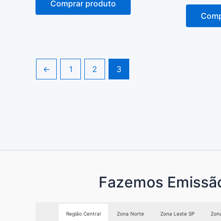
Comprar produto
de
de
5
5
Comp
←
1
2
3
Fazemos Emissão d
Região Central
Zona Norte
Zona Leste SP
Zona