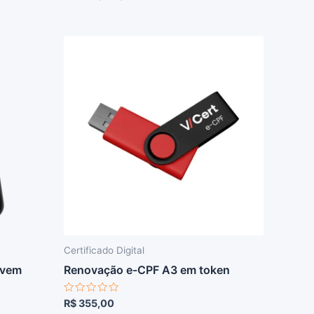
Certificado Digital
uvem
Renovação e-CPF A3 em token
Avaliação
R$
355,00
0