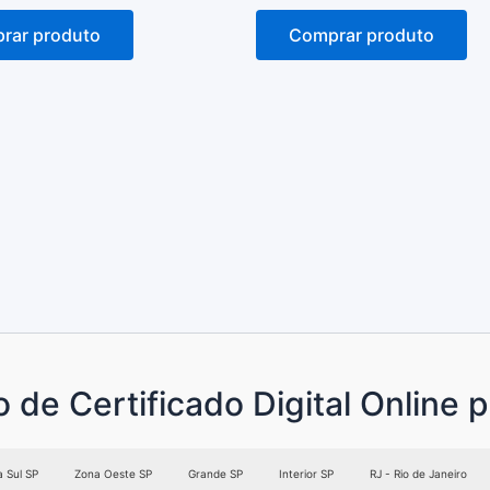
de
5
rar produto
Comprar produto
e Certificado Digital Online p
 Sul SP
Zona Oeste SP
Grande SP
Interior SP
RJ - Rio de Janeiro